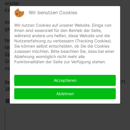
wieder
Kinder/Jugendtraining an.
Wir benutzen Cookies
auch werden schon erste Punktspiel-Erfahrungen
Wir nutzen Cookies auf unserer Website. Einige von
gesammelt.
ihnen sind essenziell für den Betrieb der Seite,
während andere uns helfen, diese Website und die
Neue Teilnehmer können jederzeit am Training
Nutzererfahrung zu verbessern (Tracking Cookies).
Sie können selbst entscheiden, ob Sie die Cookies
teilnehmen
zulassen möchten. Bitte beachten Sie, dass bei einer
Spielerisch versuchen wir mit viel Spaß die
Ablehnung womöglich nicht mehr alle
Grundelemente des Tischtennissports zu vermitteln
Funktionalitäten der Seite zur Verfügung stehen.
oder zu verfestigen.
Akzeptieren
Bei Fragen meldet Euch bei Tomas Offermann Tel: ‭0171
3813034
Ablehnen
Details
Veröffentlicht: 30. Juli 2023