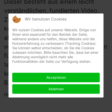
Dieser besteht aus einem leicht
verständlichen, fundierten Video.
Zum Abschluss gibt es einen
Wir benutzen Cookies
kurzenTest und eine Urkunde für
Wir nutzen Cookies auf unserer Website. Einige von
ihnen sind essenziell für den Betrieb der Seite,
alle, die den Kurs
während andere uns helfen, diese Website und die
Nutzererfahrung zu verbessern (Tracking Cookies).
vollständig absolviert haben. Haben
Sie können selbst entscheiden, ob Sie die Cookies
zulassen möchten. Bitte beachten Sie, dass bei einer
fünf Vereinsmitglieder erfolgreich
Ablehnung womöglich nicht mehr alle
Funktionalitäten der Seite zur Verfügung stehen.
teilgenommen, erhältder Verein
kostenlos eine lebensrettende Life
Akzeptieren
Bag und ein Life Pad.
Ablehnen
Hier geht zur Teilnahme: