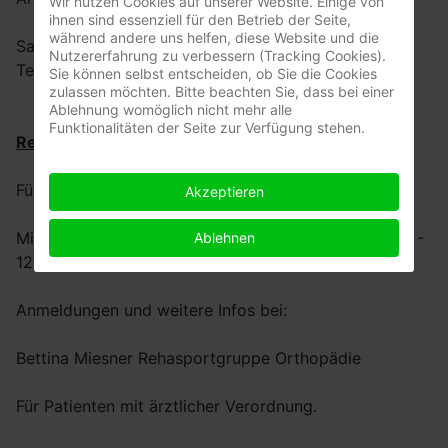
Wir nutzen Cookies auf unserer Website. Einige von
ihnen sind essenziell für den Betrieb der Seite,
während andere uns helfen, diese Website und die
Sabine Görg
Nutzererfahrung zu verbessern (Tracking Cookies).
Tel. 04208-3242
Sie können selbst entscheiden, ob Sie die Cookies
zulassen möchten. Bitte beachten Sie, dass bei einer
Ablehnung womöglich nicht mehr alle
Funktionalitäten der Seite zur Verfügung stehen.
Rehasportgruppe Ortopädie
Für Patienten mit ärztlicher Verordnung.
Akzeptieren
Mittwochs, 9.00 - 10.00, 10.00 - 11.00 Uhr und 11.00 -
Ablehnen
12.00 Uhr
Anmeldungen und weitere Infos bei:
Bettina Miesner Rehasportgruppe Orthopädie
Für Patienten mit ärztlicher Verordnung.