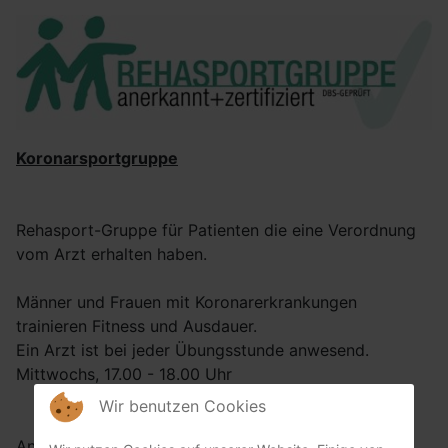
Koronarsportgruppe
Rehasport-Gruppe für Patienten die eine Verordnung
vom Arzt erhalten haben.
Männer und Frauen mit Koronarerkrankungen
trainieren Fitness und Ausdauer.
Ein Arzt ist bei jeder Übungsstunde anwesend.
Mittwochs, 17.00 - 18.00 Uhr
Wir benutzen Cookies
Anmeldungen und weitere Infos bei: