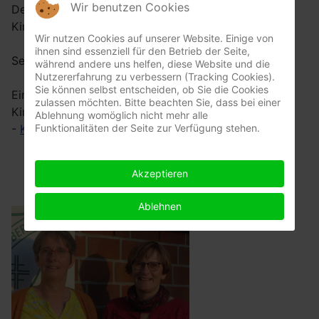
Wir benutzen Cookies
Der Spaß an der Bewegung für Erwachsene und
Kinder steht in allen Gruppen im Vordergrund.
Wir nutzen Cookies auf unserer Website. Einige von
ihnen sind essenziell für den Betrieb der Seite,
Seit Herbst 2018 sind wir GYMWELT-Verein
während andere uns helfen, diese Website und die
Nutzererfahrung zu verbessern (Tracking Cookies).
Sie können selbst entscheiden, ob Sie die Cookies
Eine Übersicht unserer verschiedenen Angebot für
zulassen möchten. Bitte beachten Sie, dass bei einer
Kinder, Jugendliche und Erwachsene findet ihr hier
Ablehnung womöglich nicht mehr alle
Funktionalitäten der Seite zur Verfügung stehen.
-
Kurse / Angebote Turnsparte
Akzeptieren
Spartenleitung
Ablehnen