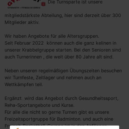
Die Turnsparte ist unsere
mitgliedstärkste Abteilung, hier sind derzeit über 300
Mitglieder aktiv.
Wir haben Angebote für alle Altersgruppen.
Seit Februar 2022 können auch die ganz kelinen in
unserer Krabbelgruppe starten. Bei den Senioren sind
auch Turnerinnen , die weit über 80 Jahre alt sind.
Neben unseren regelmäßigen Übungszeiten besuchen
wir Turnfeste, Zeltlager und nehmen auch an
Wettkämpfen teil.
Ergänzt wird das Angebot durch Gesundheitssport,
Reha-Sportangebote und Kurse.
Für alle die nicht so gerne Turnen gibt es unsere
Freizeitsportgruppe für Badminton. und auch eine
Freizeit-Basketball-Gruppe ist in den Anfängen..