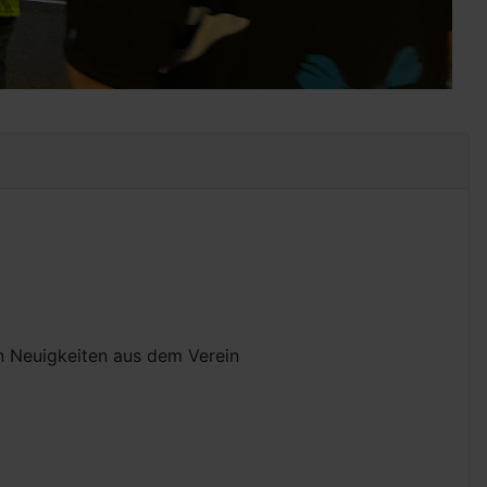
Ak
Mi
len Neuigkeiten aus dem Verein
Im 
kos