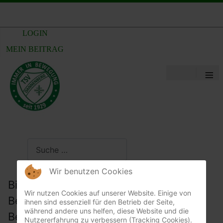
LOGIN
MEIN BEITRAG
≡
Suchen
Wir benutzen Cookies
Bitte die E-Mail-Adresse des
Wir nutzen Cookies auf unserer Website. Einige von
Benutzerkontos eingeben. Ein
ihnen sind essenziell für den Betrieb der Seite,
während andere uns helfen, diese Website und die
Bestätigungscode wird dann an diese
Nutzererfahrung zu verbessern (Tracking Cookies).