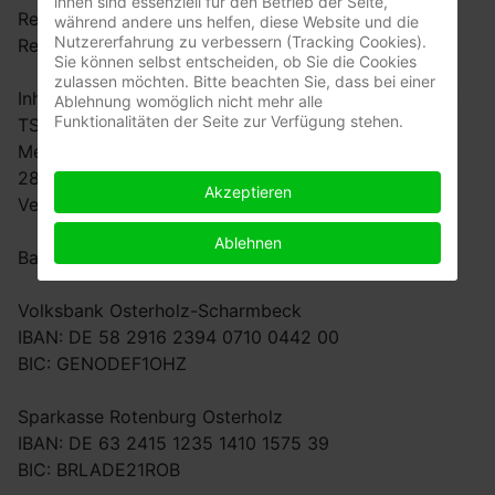
ihnen sind essenziell für den Betrieb der Seite,
Registergericht Walsrode
während andere uns helfen, diese Website und die
Nutzererfahrung zu verbessern (Tracking Cookies).
Registernummer VR 160098
Sie können selbst entscheiden, ob Sie die Cookies
zulassen möchten. Bitte beachten Sie, dass bei einer
Inhaltlich Verantwortlicher gemäß § 5 Absatz 1 TMG:
Ablehnung womöglich nicht mehr alle
Funktionalitäten der Seite zur Verfügung stehen.
TSV Dannenberg e.V.
Meinershauser Strasse 68
28879 Grasberg
Akzeptieren
Vertreten durch den Vorstand (siehe oben)
Ablehnen
Bankverbindung
Volksbank Osterholz-Scharmbeck
IBAN: DE 58 2916 2394 0710 0442 00
BIC: GENODEF1OHZ
Sparkasse Rotenburg Osterholz
IBAN: DE 63 2415 1235 1410 1575 39
BIC: BRLADE21ROB