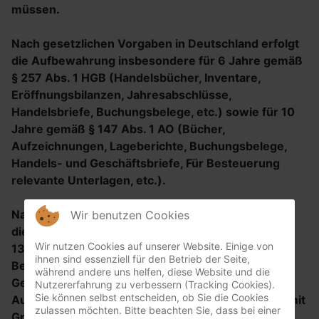
müssen.
Nach gesetzlichen Vorgaben in Deutschland erfolgt
die Aufbewahrung insbesondere für 6 Jahre gemäß
§ 257 Abs. 1 HGB (Handelsbücher, Inventare,
Eröffnungsbilanzen, Jahresabschlüsse,
Handelsbriefe, Buchungsbelege, etc.) sowie für 10
Jahre gemäß § 147 Abs. 1 AO (Bücher,
Aufzeichnungen, Lageberichte, Buchungsbelege,
Handels- und Geschäftsbriefe, Für Besteuerung
relevante Unterlagen, etc.).
Nach gesetzlichen Vorgaben in Österreich erfolgt
Wir benutzen Cookies
die Aufbewahrung insbesondere für 7 J gemäß §
Wir nutzen Cookies auf unserer Website. Einige von
132 Abs. 1 BAO (Buchhaltungsunterlagen,
ihnen sind essenziell für den Betrieb der Seite,
Belege/Rechnungen, Konten, Belege,
während andere uns helfen, diese Website und die
Geschäftspapiere, Aufstellung der Einnahmen und
Nutzererfahrung zu verbessern (Tracking Cookies).
Sie können selbst entscheiden, ob Sie die Cookies
Ausgaben, etc.), für 22 Jahre im Zusammenhang mit
zulassen möchten. Bitte beachten Sie, dass bei einer
Grundstücken und für 10 Jahre bei Unterlagen im