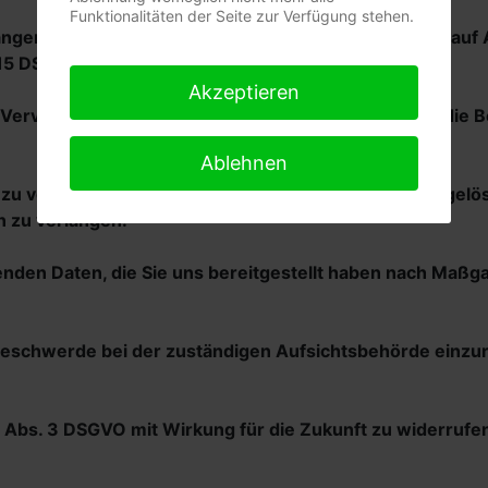
Funktionalitäten der Seite zur Verfügung stehen.
langen, ob betreffende Daten verarbeitet werden und auf
 15 DSGVO.
Akzeptieren
Vervollständigung der Sie betreffenden Daten oder die B
Ablehnen
u verlangen, dass betreffende Daten unverzüglich gelös
 zu verlangen.
fenden Daten, die Sie uns bereitgestellt haben nach Maß
 Beschwerde bei der zuständigen Aufsichtsbehörde einzu
 7 Abs. 3 DSGVO mit Wirkung für die Zukunft zu widerrufe