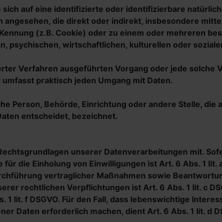
sich auf eine identifizierte oder identifizierbare natürl
rson angesehen, die direkt oder indirekt, insbesondere m
-Kennung (z.B. Cookie) oder zu einem oder mehreren bes
 psychischen, wirtschaftlichen, kulturellen oder sozialen
isierter Verfahren ausgeführten Vorgang oder jede solc
d umfasst praktisch jeden Umgang mit Daten.
ische Person, Behörde, Einrichtung oder andere Stelle, d
aten entscheidet, bezeichnet.
 Rechtsgrundlagen unserer Datenverarbeitungen mit. Sof
für die Einholung von Einwilligungen ist Art. 6 Abs. 1 lit
rchführung vertraglicher Maßnahmen sowie Beantwortung v
rer rechtlichen Verpflichtungen ist Art. 6 Abs. 1 lit. c 
. 1 lit. f DSGVO. Für den Fall, dass lebenswichtige Inter
r Daten erforderlich machen, dient Art. 6 Abs. 1 lit. d