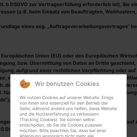
lit. b DSGVO zur Vertragserfüllung erforderlich ist), Sie e
ressen (z.B. beim Einsatz von Beauftragten, Webhostern, 
Grundlage eines sog. „Auftragsverarbeitungsvertrages“ be
der Europäischen Union (EU) oder des Europäischen Wirt
gung, bzw. Übermittlung von Daten an Dritte geschieht, e
illigung, aufgrund einer rechtlichen Verpflichtung oder a
sse, verarbeiten oder lassen wir die Daten in einem Dritt
Wir benutzen Cookies
. die Verarbeitung erfolgt z.B. auf Grundlage besonderer 
ür die USA durch das „Privacy Shield“) oder Beachtung of
Wir nutzen Cookies auf unserer Website. Einige
ln“).
von ihnen sind essenziell für den Betrieb der
Seite, während andere uns helfen, diese Website
und die Nutzererfahrung zu verbessern
(Tracking Cookies). Sie können selbst
langen, ob betreffende Daten verarbeitet werden und auf
entscheiden, ob Sie die Cookies zulassen
 15 DSGVO.
möchten. Bitte beachten Sie, dass bei einer
Ablehnung womöglich nicht mehr alle