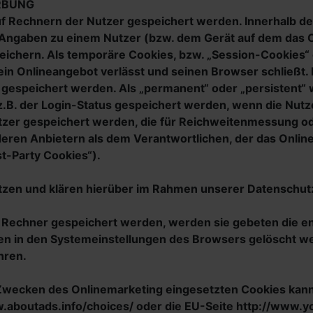
RBUNG
auf Rechnern der Nutzer gespeichert werden. Innerhalb 
e Angaben zu einem Nutzer (bzw. dem Gerät auf dem das 
ichern. Als temporäre Cookies, bzw. „Session-Cookies“ 
in Onlineangebot verlässt und seinen Browser schließt. I
 gespeichert werden. Als „permanent“ oder „persistent“
 z.B. der Login-Status gespeichert werden, wenn die Nu
utzer gespeichert werden, die für Reichweitenmessung 
eren Anbietern als dem Verantwortlichen, der das Onlin
t-Party Cookies“).
zen und klären hierüber im Rahmen unserer Datenschutz
em Rechner gespeichert werden, werden sie gebeten die e
en in den Systemeinstellungen des Browsers gelöscht w
hren.
wecken des Onlinemarketing eingesetzten Cookies kann be
w.aboutads.info/choices/ oder die EU-Seite http://www.