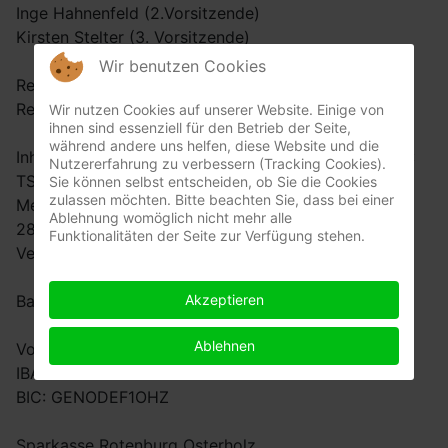
Inge Hahnenfeld (2.Vorsitzende)
Kirsten Stelter (3. Vorsitzende)
Wir benutzen Cookies
Registergericht Walsrode
Registernummer VR 160098
Wir nutzen Cookies auf unserer Website. Einige von
ihnen sind essenziell für den Betrieb der Seite,
während andere uns helfen, diese Website und die
Inhaltlich Verantwortlicher gemäß § 5 Absatz 1 TMG:
Nutzererfahrung zu verbessern (Tracking Cookies).
TSV Dannenberg e.V.
Sie können selbst entscheiden, ob Sie die Cookies
zulassen möchten. Bitte beachten Sie, dass bei einer
Meinershauser Strasse 68
Ablehnung womöglich nicht mehr alle
28879 Grasberg
Funktionalitäten der Seite zur Verfügung stehen.
Vertreten durch den Vorstand (siehe oben)
Bankverbindung
Akzeptieren
Ablehnen
Volksbank Osterholz-Scharmbeck
IBAN: DE 58 2916 2394 0710 0442 00
BIC: GENODEF1OHZ
Sparkasse Rotenburg Osterholz